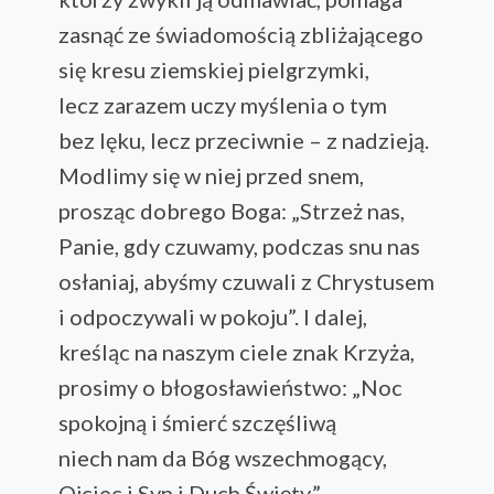
zasnąć ze świadomością zbliżającego
się kresu ziemskiej pielgrzymki,
lecz zarazem uczy myślenia o tym
bez lęku, lecz przeciwnie – z nadzieją.
Modlimy się w niej przed snem,
prosząc dobrego Boga: „Strzeż nas,
Panie, gdy czuwamy, podczas snu nas
osłaniaj, abyśmy czuwali z Chrystusem
i odpoczywali w pokoju”. I dalej,
kreśląc na naszym ciele znak Krzyża,
prosimy o błogosławieństwo: „Noc
spokojną i śmierć szczęśliwą
niech nam da Bóg wszechmogący,
Ojciec i Syn i Duch Święty.”