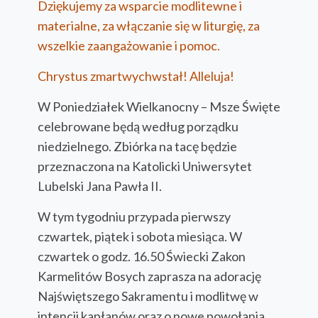
Dziękujemy za
wsparcie modlitewne i
materialne, za włączanie się w liturgię, za
wszelkie zaangażowanie i pomoc.
Chrystus zmartwychwstał! Alleluja!
W Poniedziałek Wielkanocny – Msze Święte
celebrowane będą według porządku
niedzielnego. Zbiórka na tacę będzie
przeznaczona na Katolicki Uniwersytet
Lubelski Jana Pawła II.
W tym tygodniu przypada pierwszy
czwartek, piątek i sobota miesiąca. W
czwartek o godz. 16.50 Świecki Zakon
Karmelitów Bosych zaprasza na adorację
Najświętszego Sakramentu i modlitwę w
intencji kapłanów oraz o nowe powołania